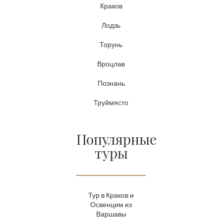
Краков
Лодзь
Торунь
Вроцлав
Познань
Труймясто
Популярные
туры
Тур в Краков и
Освенцим из
Варшавы